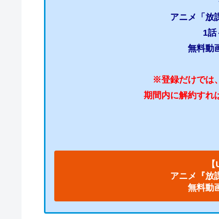
アニメ「放
1
無料動
※登録だけでは
期間内に解約すれ
【
アニメ『放
無料動