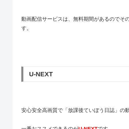
動画配信サービスは、無料期間があるのでそ
す。
U-NEXT
安心安全高画質で「放課後ていぼう日誌」の
一番おススメできるのが
U-NEXT
です。