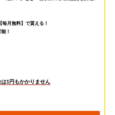
が【毎月無料】で貰える！
可能！
金は1円もかかりません