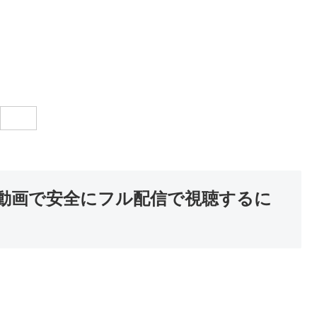
動画で安全にフル配信で視聴するに