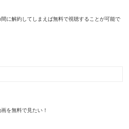
の間に解約してしまえば無料で視聴することが可能で
動画を無料で見たい！