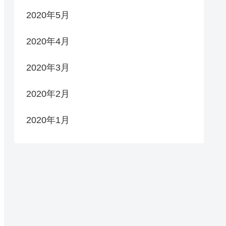
2020年5月
2020年4月
2020年3月
2020年2月
2020年1月