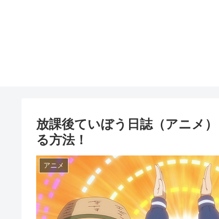
放課後ていぼう日誌（アニメ）
る方法！
アニメ