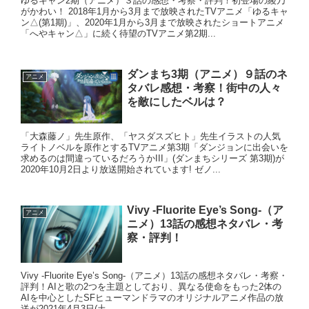
ゆるキャン2期（アニメ）３話の感想・考察・評判！初登場の綾乃
がかわい！ 2018年1月から3月まで放映されたTVアニメ「ゆるキャ
ン△(第1期)」、2020年1月から3月まで放映されたショートアニメ
「へやキャン△」に続く待望のTVアニメ第2期...
ダンまち3期（アニメ）９話のネ
アニメ
タバレ感想・考察！街中の人々
を敵にしたベルは？
「大森藤ノ」先生原作、「ヤスダスズヒト」先生イラストの人気
ライトノベルを原作とするTVアニメ第3期「ダンジョンに出会いを
求めるのは間違っているだろうかIII」(ダンまちシリーズ 第3期)が
2020年10月2日より放送開始されています! ゼノ...
Vivy -Fluorite Eye’s Song-（ア
アニメ
ニメ）13話の感想ネタバレ・考
察・評判！
Vivy -Fluorite Eye’s Song-（アニメ）13話の感想ネタバレ・考察・
評判！AIと歌の2つを主題としており、異なる使命をもった2体の
AIを中心としたSFヒューマンドラマのオリジナルアニメ作品の放
送が2021年4月3日(土...