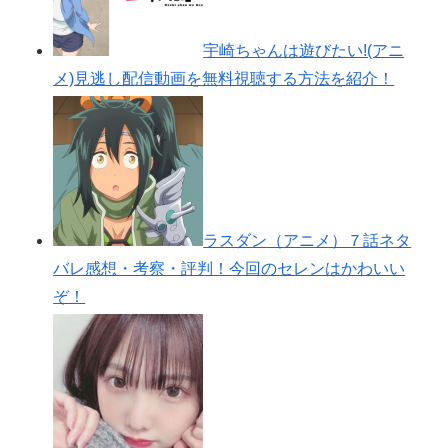
宇崎ちゃんは遊びたい!(アニ
メ)見逃し配信動画を無料視聴する方法を紹介！
ラスダン（アニメ）７話ネタ
バレ感想・考察・評判！今回のセレンはかわいい
ぞ！