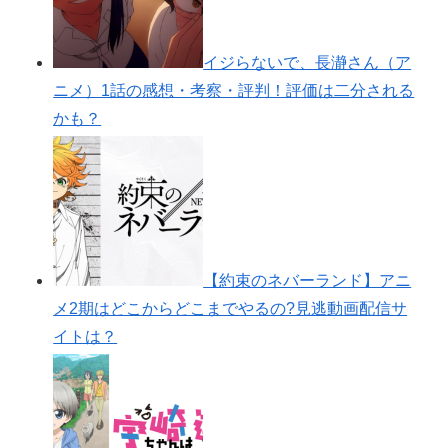
イジらないで、長瀞さん（ア
ニメ）1話の感想・考察・評判！評価は二分される
かも？
【約束のネバーランド】アニ
メ2期はどこからどこまでやるの?見逃動画配信サ
イトは？