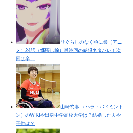
ひぐらしのなく頃に業（アニ
メ）24話（郷壊し編）最終回の感想ネタバレ！次
回は卒…
山崎悠麻 （パラ・バドミント
ン）のWIKIや出身中学高校大学は？結婚した夫や
子供は？