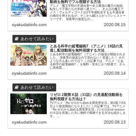
動画を無料でフル視聴する方法
アニメ「魔王学院の不適合者〜史上最強の魔王の始祖、
転生して子孫たちの学校へ通う〜」。 主人公の魔王ア
ノス・ヴォルディゴードが2千年後転生するも不適合者
の烙印を押されるが、そこから駆け上がっていくストー
リーです。 深夜帯の放送なの…
oyakudatiinfo.com
2020.08.15
とある科学の超電磁砲T （アニメ）19話の見
逃し配信動画を無料視聴する方法
とある科学の超電磁砲T （アニメ）の放送が開始されま
した。 深夜帯の放送なので見れない！見逃した！ その
ような方も多いのでは？ この記事では、アニメ「とあ
る科学の超電磁砲T 」を無料・安全にかつ快適で、さら
に高画質…
oyakudatiinfo.com
2020.08.14
リゼロ 2期第６話（31話）の見逃配信動画を
無料視聴する方法は？
TVアニメ「Re:ゼロから始める異世界生活」第2期 7月8
日より放送開始になりました! この記事では、TVアニメ
「Re:ゼロから始める異世界生活」(リゼロ)2nd season
の６話を見逃した方に無料で視聴できる方法を紹介しま
す。 …
oyakudatiinfo.com
2020.08.13