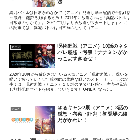
法
異能バトルは日常系のなかで（アニメ）見逃し動画配信で全話(1話
～最終回)無料視聴する方法！ 2014年に放送された「異能バトルは
日常系のなかで」。 2021年1月より再放送がスタートします♪ こ
の記事では、異能バトルは日常系のなかで（アニ...
呪術廻戦（アニメ）10話のネタ
アニメ
バレ感想・考察！ナナミンがか
っこよすぎるぜ！
2020年10月から放送されている人気アニメ「呪術廻戦」。呪いを
呪いで祓っていく少年呪術師の壮絶な戦いのストーリー。 この記
事では、呪術廻戦（アニメ）１０話のネタバレ感想・考察や見逃
し無料配信サイトを紹介していきます♪ U-NEXTなら3...
ゆるキャン2期（アニメ）3話の
アニメ
感想・考察・評判！初登場の綾
乃がかわい！