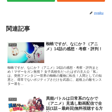
oyaku
関連記事
蜘蛛ですが、なにか？（アニ
アニメ
メ）14話の感想・考察・評判！
蜘蛛ですが、なにか？（アニメ）14話の感想・考察・評判まと
め！マザーをガン無視？ 女子高校生だったはずの主人公「私」
は、突然ファンタジー世界の蜘蛛の魔物に転生！人間としての知
恵と、尋常でないポジティブさだけを武器に、超格上の敵モンス
ター達を...
異能バトルは日常系のなかで
アニメ
（アニメ）見逃し動画配信で全
話(1話～最終回)無料視聴する方