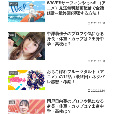
WAVE!!サーフィンやっぺ!! （ア
アニメ
ニメ）見逃無料動画配信で全話
(1話～最終回)視聴する方法！
2020.12.30
中澤莉佳子のプロフや気になる
情報
身長・体重・カップは？出身中
学・高校は？
2020.12.30
おちこぼれフルーツタルト（ア
アニメ
ニメ）の12話（最終回）ネタバ
レ感想・考察！
2020.12.30
岡戸日向葵のプロフや気になる
情報
身長・体重・カップは？出身中
学・高校は？