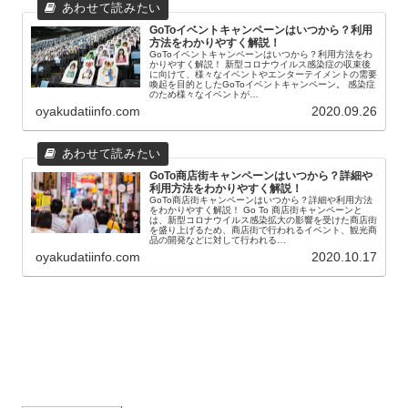
ト）キャンペーン。 政府は新型コロナウイルスの感染
拡大により打撃…
oyakudatiinfo.com
2020.09.06
GOTOキャンペーンの期間はいつから？何回で
もいいの？
GOTOキャンペーンの期間はいつから？何回でもいい
の？ 【発送6/15頃〜】【送料無料/日本製/6色】 ひんや
り接触冷感の洗えるマスク3枚組 吸水速乾 UV 夏 洗濯
国内発送 大人用 男女兼用 ノーズ…
oyakudatiinfo.com
2020.06.05
GoToイベントキャンペーンはいつから？利用
方法をわかりやすく解説！
GoToイベントキャンペーンはいつから？利用方法をわ
かりやすく解説！ 新型コロナウイルス感染症の収束後
に向けて、様々なイベントやエンターテイメントの需要
喚起を目的としたGoToイベントキャンペーン。 感染症
のため様々なイベントが…
oyakudatiinfo.com
2020.09.26
GoTo商店街キャンペーンはいつから？詳細や
利用方法をわかりやすく解説！