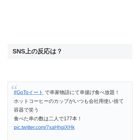
SNS上の反応は？
#GoToイート
で串家物語にて串揚げ食べ放題！
ホットコーヒーのカップがいつも会社用使い捨て
容器で笑う
食べた串の数は二人で177本！
pic.twitter.com/7xaHhgiXHk