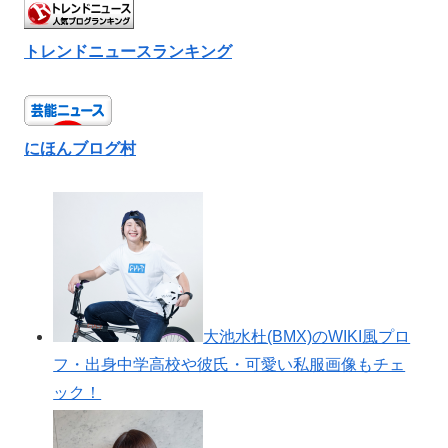
GoTo商店街キャンペーンはいつから？詳細や利用方法
をわかりやすく解説！ Go To 商店街キャンペーンと
は、新型コロナウイルス感染拡大の影響を受けた商店街
を盛り上げるため、商店街で行われるイベント、観光商
品の開発などに対して行われる…
oyakudatiinfo.com
2020.10.17
トレンドニュースランキング
にほんブログ村