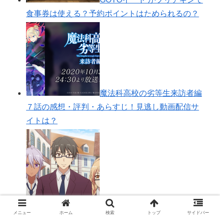
王様ランキング （アニメ）10
話の感想・評判！ボッジが強くなっている！
GOTOイート がブリチキンで
食事券は使える？予約ポイントはためられるの？
魔法科高校の劣等生来訪者編
メニュー
ホーム
検索
トップ
サイドバー