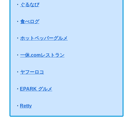
・
ぐるなび
・
食べログ
・
ホットペッパーグルメ
・
一休.comレストラン
・
ヤフーロコ
・
EPARK グルメ
・
Retty