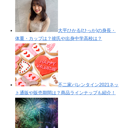
大池水杜(BMX)のWIKI風プロ
フ・出身中学高校や彼氏・可愛い私服画像もチェ
ック！
大平ひかる(ひっか)の身長・
体重・カップは？彼氏や出身中学高校は？