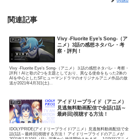
oyaku
関連記事
Vivy -Fluorite Eye’s Song-（ア
アニメ
ニメ）3話の感想ネタバレ・考
察・評判！
Vivy -Fluorite Eye’s Song-（アニメ）３話の感想ネタバレ・考察・
評判！AIと歌の2つを主題としており、異なる使命をもった2体の
AIを中心としたSFヒューマンドラマのオリジナルアニメ作品の放
送が2021年4月3日(土)...
アイドリープライド（アニメ）
アニメ
見逃無料動画配信で全話(1話～
最終回)視聴する方法！
IDOLYPRIDE(アイドリープライド/アニメ）見逃無料動画配信で全
話(1話～最終回)視聴する方法！ アイドリープライドのアニメが
2021年1月10日（日）深夜から放送開始されます。 1/10(日)アニメ