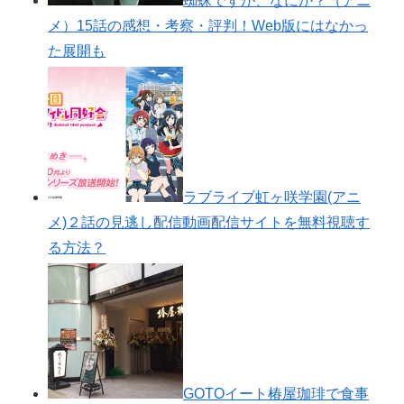
蜘蛛ですが、なにか？（アニ
メ）15話の感想・考察・評判！Web版にはなかっ
た展開も
ラブライブ虹ヶ咲学園(アニ
メ)２話の見逃し配信動画配信サイトを無料視聴す
る方法？
GOTOイート椿屋珈琲で食事