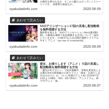
の烙印を押されるが、そこから駆け上がっていくストー
リーです。 深夜帯の放送なの…
oyakudatiinfo.com
2020.08.09
SAOアリシゼーション17話の見逃し配信動画
を無料視聴する方法
最終章を迎える「SAOアリシゼーションWoU(第3期3
部)」の動画を無料で全話視聴する方法についてご紹介
していきます。 U-NEXTなら31日間の無料トライアル
今すぐ アニメ「sao war of underworld(…
oyakudatiinfo.com
2020.08.09
彼女、お借りします（アニメ ）５話の見逃し
配信動画を無料視聴する方法
「週刊少年マガジン」で好評連載中、宮島礼吏先生によ
る累計300万部突破の人気ラブコメ「彼女、お借りしま
す(かのかり)」が、ついに待望のアニメ化! 2020年7月
10日よりMBS・TBS・BS-TBSの「アニメイズム」枠
でTVアニメ「彼…
oyakudatiinfo.com
2020.08.07