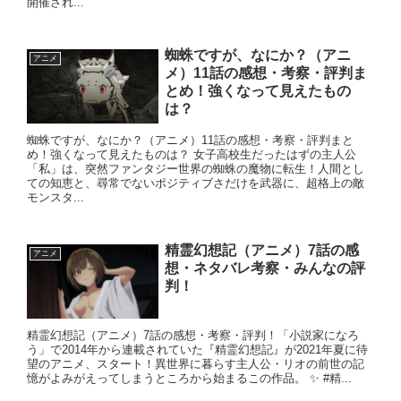
開催され...
蜘蛛ですが、なにか？（アニ
アニメ
メ）11話の感想・考察・評判ま
とめ！強くなって見えたもの
は？
蜘蛛ですが、なにか？（アニメ）11話の感想・考察・評判まと
め！強くなって見えたものは？ 女子高校生だったはずの主人公
「私」は、突然ファンタジー世界の蜘蛛の魔物に転生！人間とし
ての知恵と、尋常でないポジティブさだけを武器に、超格上の敵
モンスタ...
精霊幻想記（アニメ）7話の感
アニメ
想・ネタバレ考察・みんなの評
判！
精霊幻想記（アニメ）7話の感想・考察・評判！「小説家になろ
う」で2014年から連載されていた『精霊幻想記』が2021年夏に待
望のアニメ、スタート！異世界に暮らす主人公・リオの前世の記
憶がよみがえってしまうところから始まるこの作品。 ✨ #精...