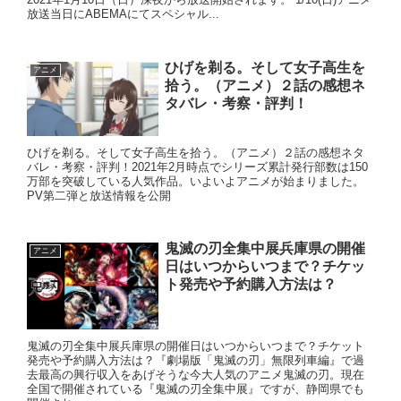
放送当日にABEMAにてスペシャル...
ひげを剃る。そして女子高生を
アニメ
拾う。（アニメ）２話の感想ネ
タバレ・考察・評判！
ひげを剃る。そして女子高生を拾う。（アニメ）２話の感想ネタ
バレ・考察・評判！2021年2月時点でシリーズ累計発行部数は150
万部を突破している人気作品。いよいよアニメが始まりました。
PV第二弾と放送情報を公開
鬼滅の刃全集中展兵庫県の開催
アニメ
日はいつからいつまで？チケッ
ト発売や予約購入方法は？
鬼滅の刃全集中展兵庫県の開催日はいつからいつまで？チケット
発売や予約購入方法は？『劇場版「鬼滅の刃」無限列車編』で過
去最高の興行収入をあげそうな今大人気のアニメ鬼滅の刃。現在
全国で開催されている『鬼滅の刃全集中展』ですが、静岡県でも