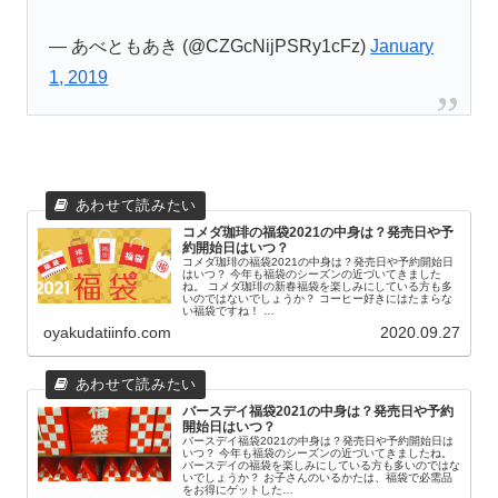
— あべともあき (@CZGcNijPSRy1cFz)
January
1, 2019
コメダ珈琲の福袋2021の中身は？発売日や予
約開始日はいつ？
コメダ珈琲の福袋2021の中身は？発売日や予約開始日
はいつ？ 今年も福袋のシーズンの近づいてきました
ね。 コメダ珈琲の新春福袋を楽しみにしている方も多
いのではないでしょうか？ コーヒー好きにはたまらな
い福袋ですね！ …
oyakudatiinfo.com
2020.09.27
バースデイ福袋2021の中身は？発売日や予約
開始日はいつ？
バースデイ福袋2021の中身は？発売日や予約開始日は
いつ？ 今年も福袋のシーズンの近づいてきましたね。
バースデイの福袋を楽しみにしている方も多いのではな
いでしょうか？ お子さんのいるかたは、福袋で必需品
をお得にゲットした…