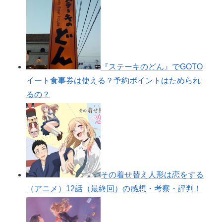
『ステーキのどん』でGOTO
イート食事券は使える？予約ポイントはためられ
るの？
その着せ替え人形は恋をする
（アニメ）12話（最終回）の感想・考察・評判！