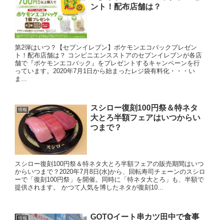
ント！配布店舗は？
第2弾はいつ？【セブンイレブン】ポケモンエコバックプレゼン
ト！配布店舗は？ コンビニエンスストアのセブンイレブンが各店
舗で『ポケモンエコバック』をプレゼントするキャンペーンを行
っています。2020年7月1日から始まったレジ袋有料化・・・い
ま...
スシロー復刻100円祭＆特ネタ
情報
大とろ半額フェアはいつからい
つまで？
スシロー復刻100円祭＆特ネタ大とろ半額フェアの販売期間はいつ
からいつまで？2020年7月8日(水)から、回転寿司チェーンのスシロ
ーで「復刻100円祭」を開催。同時に「特ネタ大とろ」も、半額で
提供されます。 かつて人気を博したネタが復刻10...
GOTOイート串カツ田中で食事
情報