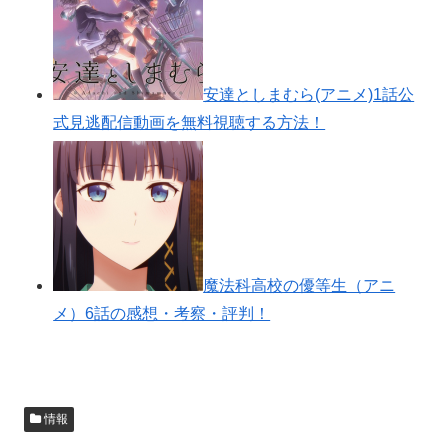
安達としまむら(アニメ)1話公
式見逃配信動画を無料視聴する方法！
魔法科高校の優等生（アニ
メ）6話の感想・考察・評判！
情報