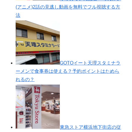
(アニメ)2話の見逃し動画を無料でフル視聴する方
法
GOTOイート天理スタミナラ
ーメンで食事券は使える？予約ポイントはためら
れるの？
東急ストア横浜地下街店の従