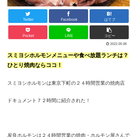
Twitter
Facebook
はてブ
Pocket
LINE
コピー
2022.05.08
スミヨシホルモンメニューや食べ放題ランチは？
ひとり焼肉ならココ！
スミヨシホルモンは東京下町の２４時間営業の焼肉店
ドキュメント７２時間に紹介された！
炭良ホルモンは２４時間営業の焼肉・ホルモン屋さんで