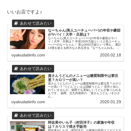
いいお店ですよ♪
なーちゃん(美人ユーチューバー)の年収や豪邸
がヤバイ！大学・旦那は？
なーちゃん(美人ユーチューバー)の年収や豪邸がヤバ
イ！大学・旦那は？ 年収2000万超という人気ユーチュ
ーバーのなーちゃん！ 実は3000万超という噂も… 累計
13億を超える絶大な人気を誇る『なーちゃんねる』 …
oyakudatiinfo.com
2020.02.18
資さんうどんのメニューは糖質制限中は要注
意？カロリーが高い？
資さんうどんのメニューは糖質制限中は要注意？カロリ
ーが高い？ ”うどん”といえば讃岐うどん！ 意外と知ら
れていませんが、福岡でも美味しいうどんが食べられる
んです。 福岡、北九州発祥の 「資さんうどん（すけさ
ん…
oyakudatiinfo.com
2020.01.29
阿佐美やいも子（村田洋子）の家族や年収
は？カリスマ焼き芋販売
阿佐美やいも子（村田洋子）の家族や年収は？カリスマ