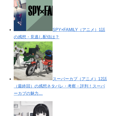
SPY×FAMILY（アニメ）1話
の感想・見逃し配信は？
スーパーカブ（アニメ）12話
（最終回）の感想ネタバレ・考察・評判！スーパ
ーカブの魅力…