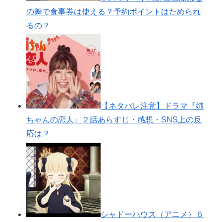
の舞で食事券は使える？予約ポイントはためられ
るの？
【ネタバレ注意】ドラマ『姉
ちゃんの恋人』２話あらすじ・感想・SNS上の反
応は？
シャドーハウス（アニメ）６