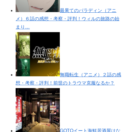
最果てのパラディン（アニ
メ）６話の感想・考察・評判！ウィルの旅路の始
まり…
無職転生（アニメ）２話の感
想・考察・評判！前世のトラウマ克服なるか？
GOTOイート海鮮居酒屋はな