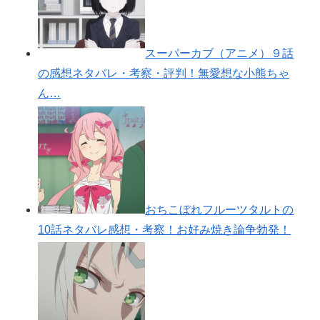
スーパーカブ（アニメ）９話
の感想ネタバレ・考察・評判！無愛想な小熊ちゃ
ん…
おちこぼれフルーツタルトの
10話ネタバレ感想・考察！お好み焼き論争勃発！