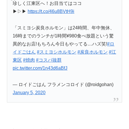
珍しく江東区へ！お目当てはココ
▶︎▷▶︎
https://t.co/46u8BVtH9i
「スミヨシ炭良ホルモン」は24時間、年中無休、
16時までのランチが1時間¥980食べ放題という驚
異的なお店!もちろん今日もやってる…ハズ笑!
#ロ
イドごはん
#スミヨシホルモン
#炭良ホルモン
#江
東区
#焼肉
#コスパ抜群
pic.twitter.com/1n43d6aBfJ
— ロイドごはん フラメンコロイド (@roidgohan)
January 5, 2020