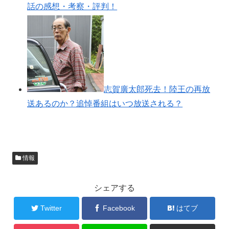
話の感想・考察・評判！
志賀廣太郎死去！陸王の再放
送あるのか？追悼番組はいつ放送される？
情報
シェアする
Twitter
Facebook
はてブ