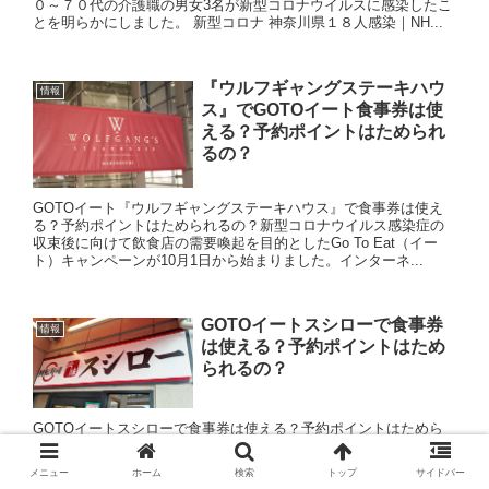
０～７０代の介護職の男女3名が新型コロナウイルスに感染したこ
とを明らかにしました。 新型コロナ 神奈川県１８人感染｜NH...
『ウルフギャングステーキハウ
情報
ス』でGOTOイート食事券は使
える？予約ポイントはためられ
るの？
GOTOイート『ウルフギャングステーキハウス』で食事券は使え
る？予約ポイントはためられるの？新型コロナウイルス感染症の
収束後に向けて飲食店の需要喚起を目的としたGo To Eat（イー
ト）キャンペーンが10月1日から始まりました。インターネ...
GOTOイートスシローで食事券
情報
は使える？予約ポイントはため
られるの？
GOTOイートスシローで食事券は使える？予約ポイントはためら
れるの？新型コロナウイルス感染症の収束後に向けて飲食店の需
要喚起を目的としたGo To Eat（イート）キャンペーンが10月1日
メニュー
ホーム
検索
トップ
サイドバー
から始まりました。インターネットの飲食店予約サイトな...