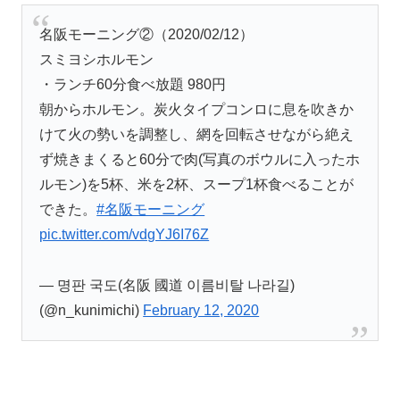
名阪モーニング②（2020/02/12）
スミヨシホルモン
・ランチ60分食べ放題 980円
朝からホルモン。炭火タイプコンロに息を吹きか
けて火の勢いを調整し、網を回転させながら絶え
ず焼きまくると60分で肉(写真のボウルに入ったホ
ルモン)を5杯、米を2杯、スープ1杯食べることが
できた。
#名阪モーニング
pic.twitter.com/vdgYJ6I76Z
— 명판 국도(名阪 國道 이름비탈 나라길)
(@n_kunimichi)
February 12, 2020