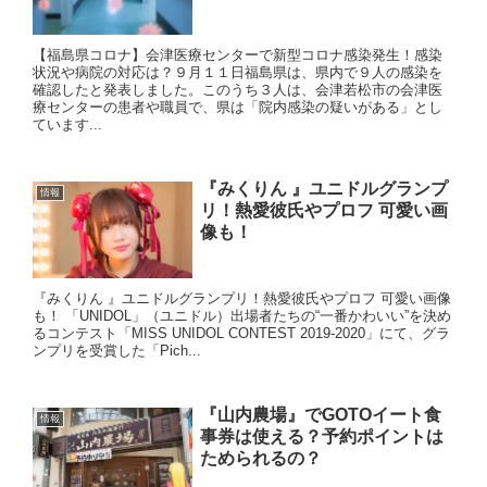
【福島県コロナ】会津医療センターで新型コロナ感染発生！感染
状況や病院の対応は？９月１１日福島県は、県内で９人の感染を
確認したと発表しました。このうち３人は、会津若松市の会津医
療センターの患者や職員で、県は「院内感染の疑いがある」とし
ています...
『みくりん 』ユニドルグランプ
情報
リ！熱愛彼氏やプロフ 可愛い画
像も！
『みくりん 』ユニドルグランプリ！熱愛彼氏やプロフ 可愛い画像
も！ 「UNIDOL」（ユニドル）出場者たちの“一番かわいい”を決め
るコンテスト「MISS UNIDOL CONTEST 2019-2020」にて、グラ
ンプリを受賞した「Pich...
『山内農場』でGOTOイート食
情報
事券は使える？予約ポイントは
ためられるの？