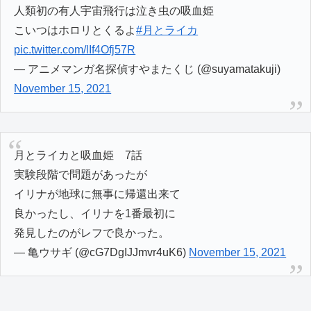
人類初の有人宇宙飛行は泣き虫の吸血姫
こいつはホロリとくるよ
#月とライカ
pic.twitter.com/lIf4Ofj57R
— アニメマンガ名探偵すやまたくじ (@suyamatakuji)
November 15, 2021
月とライカと吸血姫 7話
実験段階で問題があったが
イリナが地球に無事に帰還出来て
良かったし、イリナを1番最初に
発見したのがレフで良かった。
— 亀ウサギ (@cG7DgIJJmvr4uK6)
November 15, 2021