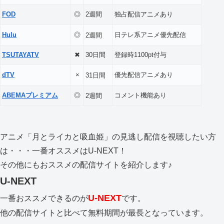
FOD
◎
2週間
独占配信アニメあり
Hulu
◎
日テレ系アニメ優先配信
2週間
TSUTAYATV
✖
30日間
登録時1100pt付与
dTV
×
優先配信アニメあり
31日間
ABEMAプレミアム
◎
コメント機能あり
2週間
アニメ「月とライカと吸血姫」の見逃し配信を視聴したい方
は・・・一番オススメはU-NEXT！
その他にもおススメの配信サイトを紹介します♪
U-NEXT
U-NEXT
一番おススメできるのが
です。
他の配信サイトと比べて無料期間が最長となっています。