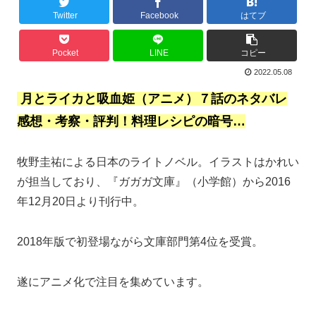
Twitter
Facebook
はてブ
Pocket
LINE
コピー
2022.05.08
月とライカと吸血姫（アニメ）７話のネタバレ
感想・考察・評判！料理レシピの暗号…
牧野圭祐による日本のライトノベル。イラストはかれい
が担当しており、『ガガガ文庫』（小学館）から2016
年12月20日より刊行中。
2018年版で初登場ながら文庫部門第4位を受賞。
遂にアニメ化で注目を集めています。