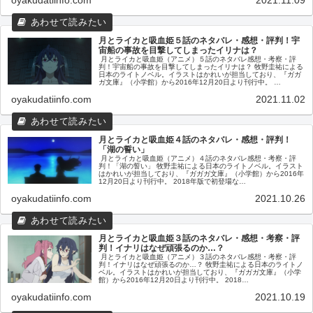
oyakudatiinfo.com
2021.11.09
月とライカと吸血姫５話のネタバレ・感想・評判！宇
宙船の事故を目撃してしまったイリナは？
月とライカと吸血姫（アニメ）５話のネタバレ感想・考察・評
判！宇宙船の事故を目撃してしまったイリナは？ 牧野圭祐による
日本のライトノベル。イラストはかれいが担当しており、『ガガ
ガ文庫』（小学館）から2016年12月20日より刊行中。 …
oyakudatiinfo.com
2021.11.02
月とライカと吸血姫４話のネタバレ・感想・評判！
「湖の誓い」
月とライカと吸血姫（アニメ）４話のネタバレ感想・考察・評
判！「湖の誓い」 牧野圭祐による日本のライトノベル。イラスト
はかれいが担当しており、『ガガガ文庫』（小学館）から2016年
12月20日より刊行中。 2018年版で初登場な…
oyakudatiinfo.com
2021.10.26
月とライカと吸血姫３話のネタバレ・感想・考察・評
判！イナリはなぜ頑張るのか…？
月とライカと吸血姫（アニメ）３話のネタバレ感想・考察・評
判！イナリはなぜ頑張るのか…？ 牧野圭祐による日本のライトノ
ベル。イラストはかれいが担当しており、『ガガガ文庫』（小学
館）から2016年12月20日より刊行中。 2018…
oyakudatiinfo.com
2021.10.19