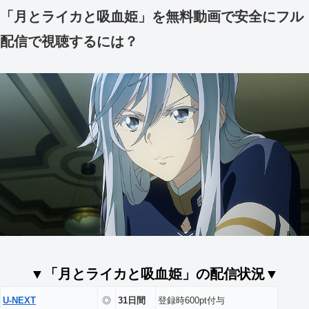
「月とライカと吸血姫」を無料動画で安全にフル
配信で視聴するには？
▼「月とライカと吸血姫」の配信状況▼
U-NEXT
◎
31日間
登録時600pt付与