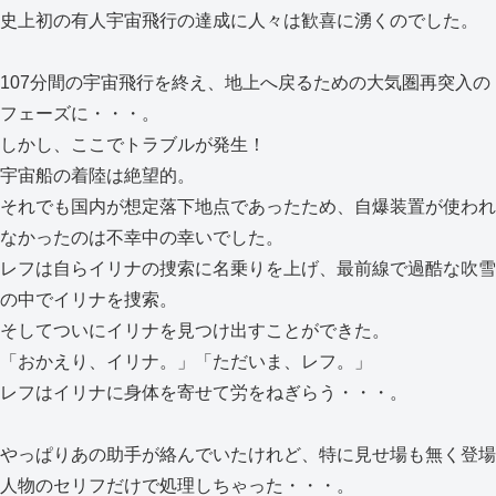
史上初の有人宇宙飛行の達成に人々は歓喜に湧くのでした。
107分間の宇宙飛行を終え、地上へ戻るための大気圏再突入の
フェーズに・・・。
しかし、ここでトラブルが発生！
宇宙船の着陸は絶望的。
それでも国内が想定落下地点であったため、自爆装置が使われ
なかったのは不幸中の幸いでした。
レフは自らイリナの捜索に名乗りを上げ、最前線で過酷な吹雪
の中でイリナを捜索。
そしてついにイリナを見つけ出すことができた。
「おかえり、イリナ。」「ただいま、レフ。」
レフはイリナに身体を寄せて労をねぎらう・・・。
やっぱりあの助手が絡んでいたけれど、特に見せ場も無く登場
人物のセリフだけで処理しちゃった・・・。