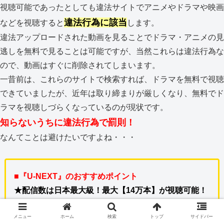
視聴可能であったとしても違法サイトでアニメやドラマや映画
違法行為に該当
などを視聴すると
します。
違法アップロードされた動画を見ることでドラマ・アニメの見
逃しを無料で見ることは可能ですが、当然これらは違法行為な
ので、動画はすぐに削除されてしまいます。
一昔前は、これらのサイトで検索すれば、ドラマを無料で視聴
できていましたが、近年は取り締まりが厳しくなり、無料でド
ラマを視聴しづらくなっているのが現状です。
知らないうちに違法行為で罰則！
なんてことは避けたいですよね・・・
■『U-NEXT』のおすすめポイント
★配信数は日本最大級！最大【14万本】が視聴可能！
★600円分のポイントプレゼント！
メニュー
ホーム
検索
トップ
サイドバー
★ドラマや映画はもちろんアニメ、ドキュメンタリ