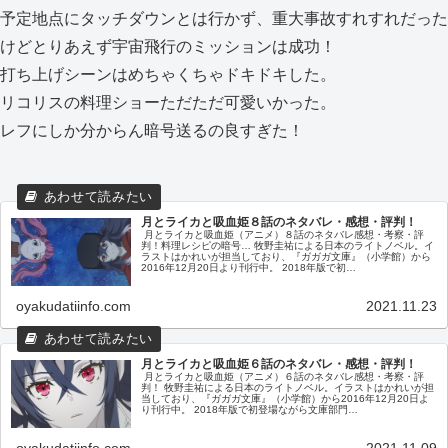
予定地点にタッチダウンとは行かず、重大事故すれすれだった
けどとりあえず宇宙飛行のミッションは成功！
打ち上げシーンはめちゃくちゃドキドキした。
リコリスの料理ショーただただ可愛いかった。
レフにしか分からん暗号送るの良すぎた！
月とライカと吸血姫８話のネタバレ・感想・評判！
月とライカと吸血姫（アニメ）８話のネタバレ感想・考察・評
判！料理レシピの暗号… 牧野圭祐による日本のライトノベル。イ
ラストはかれいが担当しており、『ガガガ文庫』（小学館）から
2016年12月20日より刊行中。 2018年版で初…
oyakudatiinfo.com
2021.11.23
月とライカと吸血姫６話のネタバレ・感想・評判！
月とライカと吸血姫（アニメ）６話のネタバレ感想・考察・評
判！ 牧野圭祐による日本のライトノベル。イラストはかれいが担
当しており、『ガガガ文庫』（小学館）から2016年12月20日よ
り刊行中。 2018年版で初登場ながら文庫部門…