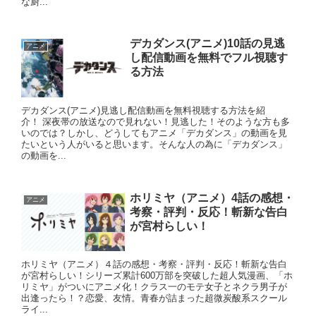
な厨...
デカダンス(アニメ)10話の見逃
アニメ
し配信動画を無料でフル視聴す
る方法
デカダンス(アニメ)見逃し配信動画を無料視聴する方法を紹
介！ 深夜帯の放送なので見れない！見逃した！そのような方も多
いのでは？しかし、どうしてもアニメ「デカダンス」の動画を見
たいという人がいると思います。そんな人の為に「デカダンス」
の動画を...
ホリミヤ（アニメ）4話の感想・
アニメ
考察・評判・反応！斬新な告白
が宮村らしい！
ホリミヤ（アニメ）４話の感想・考察・評判・反応！斬新な告白
が宮村らしい！シリーズ累計600万部を突破した超人気漫画、「ホ
リミヤ」がついにアニメ化！クラス一のモテ女子とネクラ男子が
出逢ったら！？恋愛、友情。青春が詰まった超微炭酸系スクール
ライ...