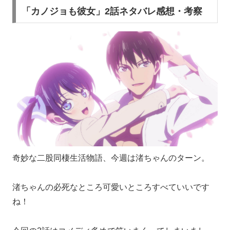
「カノジョも彼女」2話ネタバレ感想・考察
奇妙な二股同棲生活物語、今週は渚ちゃんのターン。
渚ちゃんの必死なところ可愛いところすべていいです
ね！