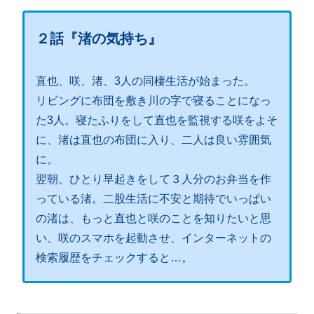
２話『渚の気持ち』
直也、咲、渚、3人の同棲生活が始まった。
リビングに布団を敷き川の字で寝ることになっ
た3人。寝たふりをして直也を監視する咲をよそ
に、渚は直也の布団に入り、二人は良い雰囲気
に。
翌朝、ひとり早起きをして３人分のお弁当を作
っている渚。二股生活に不安と期待でいっぱい
の渚は、もっと直也と咲のことを知りたいと思
い、咲のスマホを起動させ、インターネットの
検索履歴をチェックすると…。