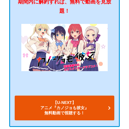
期間内に解約すれば、無料で動画を見放
題！
【U-NEXT】
アニメ『カノジョも彼女』
無料動画で視聴する！