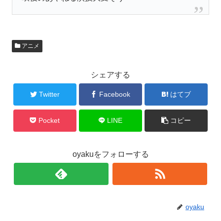
アニメ
シェアする
Twitter
Facebook
はてブ
Pocket
LINE
コピー
oyakuをフォローする
oyaku