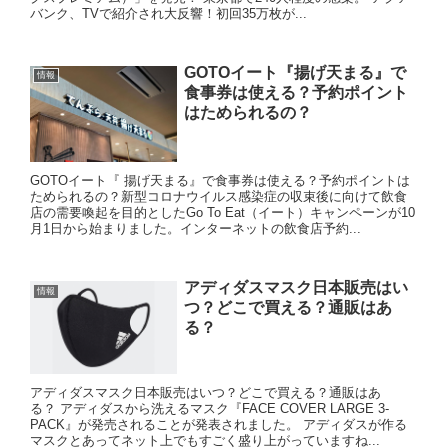
バンク、TVで紹介され大反響！初回35万枚が...
GOTOイート『揚げ天まる』で
情報
食事券は使える？予約ポイント
はためられるの？
GOTOイート『 揚げ天まる』で食事券は使える？予約ポイントは
ためられるの？新型コロナウイルス感染症の収束後に向けて飲食
店の需要喚起を目的としたGo To Eat（イート）キャンペーンが10
月1日から始まりました。インターネットの飲食店予約...
アディダスマスク日本販売はい
情報
つ？どこで買える？通販はあ
る？
アディダスマスク日本販売はいつ？どこで買える？通販はあ
る？ アディダスから洗えるマスク『FACE COVER LARGE 3-
PACK』が発売されることが発表されました。 アディダスが作る
マスクとあってネット上でもすごく盛り上がっていますね...