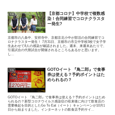
【京都コロナ】中学校で複数感
情報
染！合同練習でコロナクラスタ
ー発生?
京都市の八条中、安祥寺中、京都京北小中が部活の合同練習でコ
ロナクラスター発生！ 7月31日、京都市の市立中学校3校で女子学
生あわせて8人の感染が確認されました。週末、来週末あたりで、
引退試合の代替試合が開催されるところもあるかと思います。
し...
GOTOイート 『鳥二郎』で食事
情報
券は使える？予約ポイントはた
められるの？
GOTOイート 『鳥二郎』で食事券は使える？予約ポイントはため
られるの？新型コロナウイルス感染症の収束後に向けて飲食店の
需要喚起を目的としたGo To Eat（イート）キャンペーンが10月1
日から始まりました。インターネットの飲食店予約サイ...