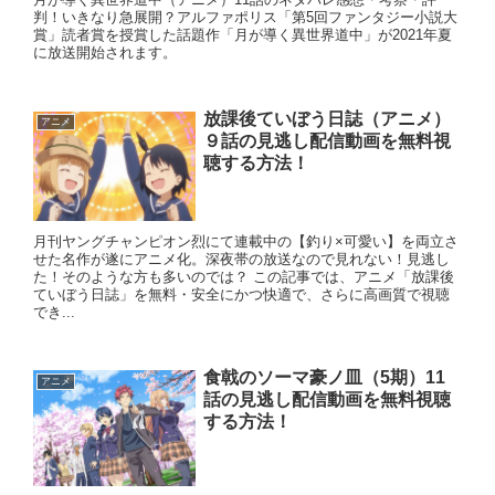
判！いきなり急展開？アルファポリス「第5回ファンタジー小説大
賞」読者賞を授賞した話題作「月が導く異世界道中」が2021年夏
に放送開始されます。
放課後ていぼう日誌（アニメ）
アニメ
９話の見逃し配信動画を無料視
聴する方法！
月刊ヤングチャンピオン烈にて連載中の【釣り×可愛い】を両立さ
せた名作が遂にアニメ化。深夜帯の放送なので見れない！見逃し
た！そのような方も多いのでは？ この記事では、アニメ「放課後
ていぼう日誌」を無料・安全にかつ快適で、さらに高画質で視聴
でき...
食戟のソーマ豪ノ皿（5期）11
アニメ
話の見逃し配信動画を無料視聴
する方法！