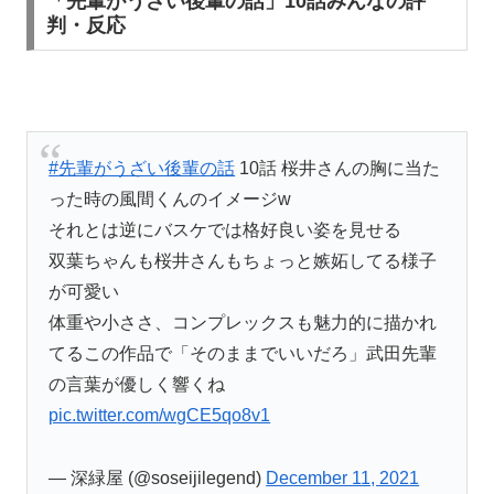
「先輩がうざい後輩の話」10話みんなの評
判・反応
#先輩がうざい後輩の話
10話 桜井さんの胸に当た
った時の風間くんのイメージw
それとは逆にバスケでは格好良い姿を見せる
双葉ちゃんも桜井さんもちょっと嫉妬してる様子
が可愛い
体重や小ささ、コンプレックスも魅力的に描かれ
てるこの作品で「そのままでいいだろ」武田先輩
の言葉が優しく響くね
pic.twitter.com/wgCE5qo8v1
— 深緑屋 (@soseijilegend)
December 11, 2021