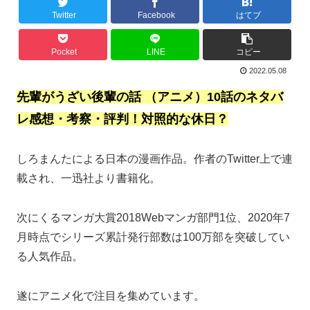
Twitter
Facebook
はてブ
Pocket
LINE
コピー
2022.05.08
先輩がうざい後輩の話 （アニメ）10話のネタバ
レ感想・考察・評判！対照的な休日？
しろまんたによる日本の漫画作品。作者のTwitter上で連
載され、一迅社より書籍化。
次にくるマンガ大賞2018Webマンガ部門1位、2020年7
月時点でシリーズ累計発行部数は100万部を突破してい
る人気作品。
遂にアニメ化で注目を集めています。