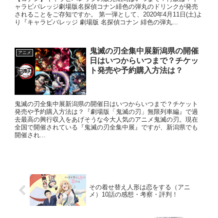
ャラビバレッジ劇場版名探偵コナン緋色の弾丸のドリンクが発売
されることをご存知ですか。 第一弾として、2020年4月11日(土)よ
り『キャラビバレッジ 劇場版 名探偵コナン 緋色の弾丸...
鬼滅の刃全集中展新潟県の開催
アニメ
日はいつからいつまで？チケッ
ト発売や予約購入方法は？
鬼滅の刃全集中展新潟県の開催日はいつからいつまで？チケット
発売や予約購入方法は？『劇場版「鬼滅の刃」無限列車編』で過
去最高の興行収入をあげそうな今大人気のアニメ鬼滅の刃。現在
全国で開催されている『鬼滅の刃全集中展』ですが、新潟県でも
開催され...
その着せ替え人形は恋をする（アニ
メ）10話の感想・考察・評判！