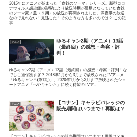
2015年にアニメが始まった「食戟のソーマ」シリーズ。新型コロ
ナウィルス感染症の影響により放送時期が延期となっていた食戟
のソーマ豪ノ皿（５期）の放送が再開されました。深夜帯の放送
なので見れない！見逃した！そのような方も多いのでは？ この記
事...
ゆるキャン2期（アニメ）13話
アニメ
（最終回）の感想・考察・評
判！
ゆるキャン2期（アニメ）13話（最終回）の感想・考察・評判！な
でしこ過保護すぎ？ 2018年1月から3月まで放映されたTVアニメ
「ゆるキャン△(第1期)」、2020年1月から3月まで放映されたショ
ートアニメ「へやキャン△」に続く待望のTVア...
【コナン】キャラビバレッジの
アニメ
販売期間はいつまで！再販は？
【コナン】キャラビバレッジの販売期間はいつまで！再販は？キ