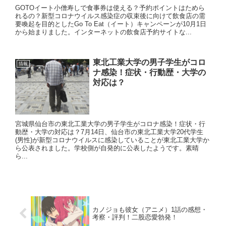
GOTOイート小僧寿しで食事券は使える？予約ポイントはためら
れるの？新型コロナウイルス感染症の収束後に向けて飲食店の需
要喚起を目的としたGo To Eat（イート）キャンペーンが10月1日
から始まりました。インターネットの飲食店予約サイトな...
東北工業大学の男子学生がコロ
情報
ナ感染！症状・行動歴・大学の
対応は？
宮城県仙台市の東北工業大学の男子学生がコロナ感染！症状・行
動歴・大学の対応は？7月14日、仙台市の東北工業大学20代学生
(男性)が新型コロナウイルスに感染していることが東北工業大学か
ら公表されました。学校側が自発的に公表したようです。素晴
ら...
カノジョも彼女（アニメ）1話の感想・
考察・評判！二股恋愛勃発！