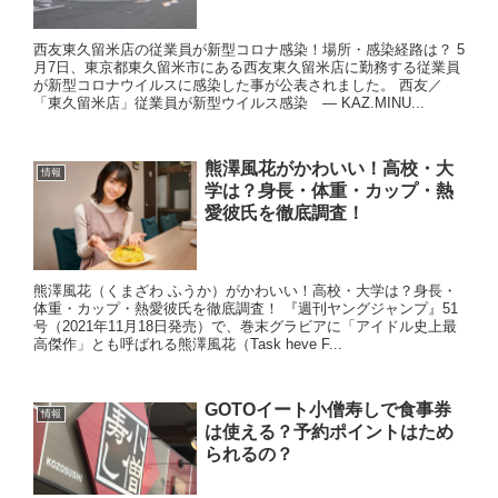
西友東久留米店の従業員が新型コロナ感染！場所・感染経路は？ 5
月7日、東京都東久留米市にある西友東久留米店に勤務する従業員
が新型コロナウイルスに感染した事が公表されました。 西友／
「東久留米店」従業員が新型ウイルス感染 — KAZ.MINU...
熊澤風花がかわいい！高校・大
情報
学は？身長・体重・カップ・熱
愛彼氏を徹底調査！
熊澤風花（くまざわ ふうか）がかわいい！高校・大学は？身長・
体重・カップ・熱愛彼氏を徹底調査！ 『週刊ヤングジャンプ』51
号（2021年11月18日発売）で、巻末グラビアに「アイドル史上最
高傑作」とも呼ばれる熊澤風花（Task heve F...
GOTOイート小僧寿しで食事券
情報
は使える？予約ポイントはため
られるの？