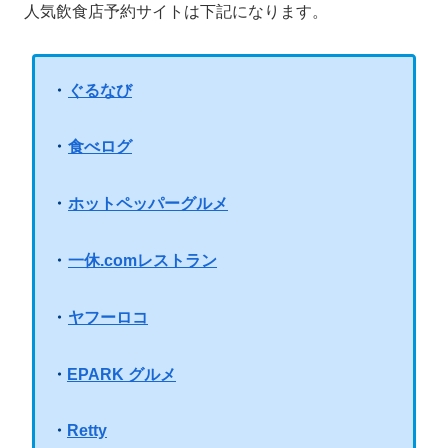
人気飲食店予約サイトは下記になります。
・
ぐるなび
・
食べログ
・
ホットペッパーグルメ
・
一休.comレストラン
・
ヤフーロコ
・
EPARK グルメ
・
Retty