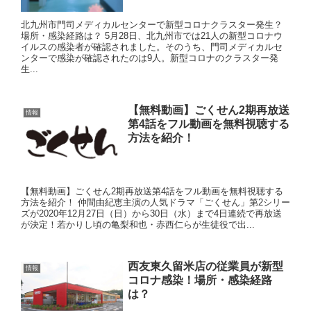
北九州市門司メディカルセンターで新型コロナクラスター発生？
場所・感染経路は？ 5月28日、北九州市では21人の新型コロナウ
イルスの感染者が確認されました。そのうち、門司メディカルセ
ンターで感染が確認されたのは9人。新型コロナのクラスター発
生...
【無料動画】ごくせん2期再放送
情報
第4話をフル動画を無料視聴する
方法を紹介！
【無料動画】ごくせん2期再放送第4話をフル動画を無料視聴する
方法を紹介！ 仲間由紀恵主演の人気ドラマ「ごくせん」第2シリー
ズが2020年12月27日（日）から30日（水）まで4日連続で再放送
が決定！若かりし頃の亀梨和也・赤西仁らが生徒役で出...
西友東久留米店の従業員が新型
情報
コロナ感染！場所・感染経路
は？