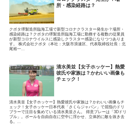
所・感染経路は？
クボタ堺製造所臨海工場で新型コロナクラスター発生か？場所・
感染経路は？クボタの堺製造所臨海工場に勤務する複数の従業員
が新型コロナウイルスに感染しクラスター感染になりつつありま
す。 株式会社クボタ（本社：大阪市浪速区、代表取締役社長：北
尾裕一...
清水美並【女子ホッケー】熱愛
スポーツ・アスリート
彼氏や家族は？かわいい画像も
チェック！
清水美並【女子ホッケー】熱愛彼氏や家族は？かわいい画像もチ
ェック！女子ホッケー日本代表「さくらジャパン」で屈指のドリ
ブラーで注目を集めている清水美並さん。 得意プレーは「3Dドリ
ブル」。ボールを自由自在に空中に浮かせ、立体的に敵を抜き去
る。...