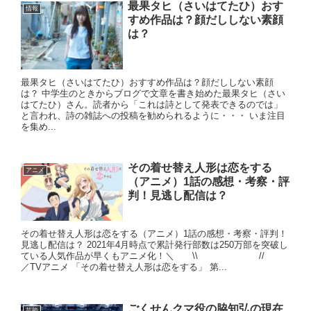
最果タヒ（さいはてたひ）おす
情報
すめ作品は？顔だししない素顔
は？
最果タヒ（さいはてたひ）おすすめ作品は？顔だししない素顔
は？ 中学生のときからブログで文章を書き始めた最果タヒ（さい
はてたひ）さん。読者から「これは詩として発表できるのでは」
と言われ、詩の雑誌への投稿を勧められるように・・・ いま注目
を集め...
その着せ替え人形は恋をする
アニメ
（アニメ）1話の感想・考察・評
判！見逃し配信は？
その着せ替え人形は恋をする（アニメ）1話の感想・考察・評判！
見逃し配信は？ 2021年4月時点で累計発行部数は250万部を突破し
ている人気作品が早くもアニメ化！＼ \\ ⠀//
／TVアニメ 「その着せ替え人形は恋をする」 第...
ごくせんクマ役の脇知弘の現在
芸能