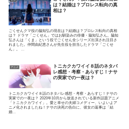
は？結婚は？プロレス転向の真
相は？
ごくせんクマ役の脇知弘の現在は？結婚は？プロレス転向の真相
は？ ドラマ「ごくせん」ではお馴染みの俳優・脇知弘さん。脇知
弘さんは「くま」という役でごくせん全シリーズ出演され注目さ
れました。仲間由紀恵さんが先生役を担当したドラマ「ごくせ
ん」。 ...
トニカクカワイイ８話のネタバ
アニメ
レ感想・考察・あらすじ！ナサ
の実家での一夜は？
トニカクカワイイ８話のネタバレ感想・考察・あらすじ！ナサの
実家での一夜は？ 2020年10月から放送されている新作話題アニメ
「トニカクカワイイ」。愛と幸せの夫婦コメディー、いよいよア
ニメ化されましたね！ナサの決死の告白に、彼女の返事は「結
婚...