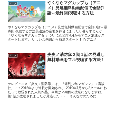
やくならマグカップも（アニ
アニメ
メ）見逃無料動画配信で全話(1
話～最終回)視聴する方法
やくならマグカップも（アニメ）見逃無料動画配信で全話(1話～最
終回)視聴する方法美濃焼の産地を舞台にまったり暮らすまんが
「やくならマグカップも 」ついに2021年4月からアニメ放送がス
タートします。 いよいよ来週から放送スタート！TVアニメ...
炎炎ノ消防隊２期１話の見逃し
アニメ
無料動画をフル視聴する方法！
テレビアニメ『炎炎ノ消防隊』は、『週刊少年マガジン』（講談
社）にて2015年より連載が開始され、 2019年7月から2クールにわ
たって放送された人気作品。今回は２期目の放送になりますね。
第1話が放送されましたが見逃した・・・そんな方のために...