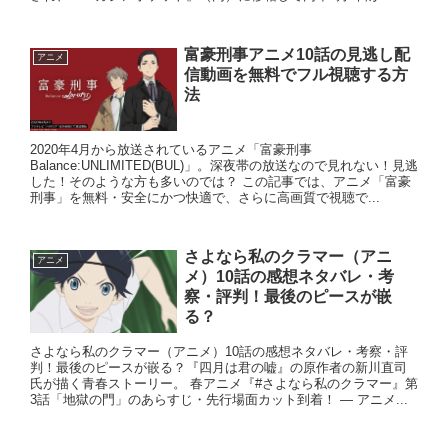
富豪刑事アニメ10話の見逃し配
アニメ
信動画を無料でフル視聴する方
法
2020年4月から放送されているアニメ「富豪刑事
Balance:UNLIMITED(BUL)」。深夜帯の放送なので見れない！見逃
した！そのような方も多いのでは？ この記事では、アニメ「富豪
刑事」を無料・安全にかつ快適で、さらに高画質で視聴で...
さよなら私のクラマー（アニ
アニメ
メ）10話の感想ネタバレ・考
察・評判！最後のピースが嵌
る？
さよなら私のクラマー（アニメ）10話の感想ネタバレ・考察・評
判！最後のピースが嵌る？『四月は君の嘘』の原作者の新川直司
氏が描く青春ストーリー。 春アニメ『#さよなら私のクラマー』第
3話「地獄の門」のあらすじ・先行場面カット到着！ — アニメ...