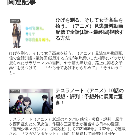
関連記事
ひげを剃る。そして女子高生を
アニメ
拾う。（アニメ）見逃無料動画
配信で全話(1話～最終回)視聴す
る方法
ひげを剃る。そして女子高生を拾う。（アニメ）見逃無料動画配
信で全話(1話～最終回)視聴する方法5年片想いした相手にバッサリ
振られたサラリーマンの吉田。ヤケ酒の帰り道、路上に蹲る女子
高生を見つけて――「ヤらせてあげるから泊めて」「そういうこ
と...
テスラノート（アニメ）10話の
アニメ
感想・評判！予想外に展開に驚
き！
テスラノート（アニメ）10話のネタバレ感想・考察・評判！原作
を西田征史と久保忠佳、作画を三宮宏太が担当する日本の漫画。
『週刊少年マガジン』（講談社）にて2021年6号より32号まで連載
され、『マガジンポケット』（同）に移籍して同年8月4日か...