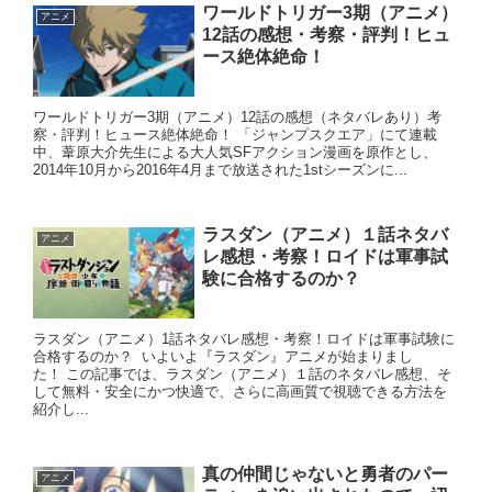
ワールドトリガー3期（アニメ）
アニメ
12話の感想・考察・評判！ヒュ
ース絶体絶命！
ワールドトリガー3期（アニメ）12話の感想（ネタバレあり）考
察・評判！ヒュース絶体絶命！ 「ジャンプスクエア」にて連載
中、葦原大介先生による大人気SFアクション漫画を原作とし、
2014年10月から2016年4月まで放送された1stシーズンに...
ラスダン（アニメ）１話ネタバ
アニメ
レ感想・考察！ロイドは軍事試
験に合格するのか？
ラスダン（アニメ）1話ネタバレ感想・考察！ロイドは軍事試験に
合格するのか？ いよいよ『ラスダン』アニメが始まりまし
た！ この記事では、ラスダン（アニメ）１話のネタバレ感想、そ
して無料・安全にかつ快適で、さらに高画質で視聴できる方法を
紹介し...
真の仲間じゃないと勇者のパー
アニメ