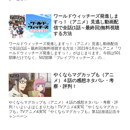
ワールドウィッチーズ発進しま
アニメ
すっ！（アニメ）見逃し動画配
信で全話(1話～最終回)無料視聴
する方法
ワールドウィッチーズ発進しますっ！（アニメ）見逃し動画配信
で全話(1話～最終回)無料視聴する方法！2021年1月からアニメ『ワ
ールドウィッチーズ発進しますっ！』がはじまります。今回は501
部隊だけでなく、502部隊「ブレイブウィッチーズ」の...
やくならマグカップも（アニ
アニメ
メ）４話の感想ネタバレ・考
察・評判！
やくならマグカップも（アニメ）４話の感想ネタバレ・考察・評
判！いよいよはじまりたね！TVアニメ&実写『やくならマグカッ
プも』TVアニメ&実写『やくならマグカップも』第1話放送記念キ
ャンペーン