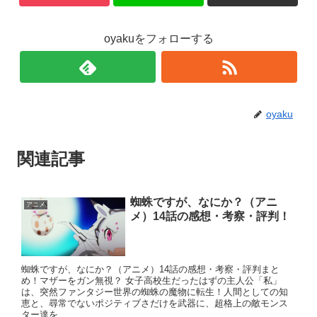
oyakuをフォローする
oyaku
関連記事
蜘蛛ですが、なにか？（アニ
アニメ
メ）14話の感想・考察・評判！
蜘蛛ですが、なにか？（アニメ）14話の感想・考察・評判まと
め！マザーをガン無視？ 女子高校生だったはずの主人公「私」
は、突然ファンタジー世界の蜘蛛の魔物に転生！人間としての知
恵と、尋常でないポジティブさだけを武器に、超格上の敵モンス
ター達を...