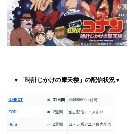
▼「時計じかけの摩天楼」の配信状況▼
U-NEXT
✖
31日間
登録時600pt付与
FOD
✖
2週間
独占配信アニメあり
Hulu
△
2週間
日テレ系アニメ優先配信