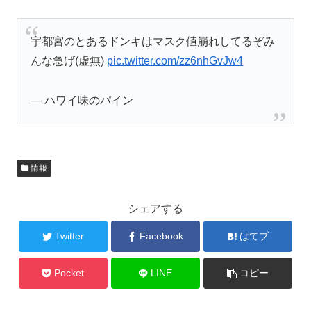
宇都宮のとあるドンキはマスク値崩れしてるぞみ
んな急げ(虚無)
pic.twitter.com/zz6nhGvJw4
— ハワイ味のパイン
情報
シェアする
Twitter
Facebook
はてブ
Pocket
LINE
コピー