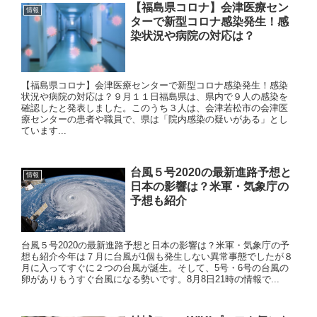
【福島県コロナ】会津医療セン
情報
ターで新型コロナ感染発生！感
染状況や病院の対応は？
【福島県コロナ】会津医療センターで新型コロナ感染発生！感染
状況や病院の対応は？９月１１日福島県は、県内で９人の感染を
確認したと発表しました。このうち３人は、会津若松市の会津医
療センターの患者や職員で、県は「院内感染の疑いがある」とし
ています...
台風５号2020の最新進路予想と
情報
日本の影響は？米軍・気象庁の
予想も紹介
台風５号2020の最新進路予想と日本の影響は？米軍・気象庁の予
想も紹介今年は７月に台風が1個も発生しない異常事態でしたが８
月に入ってすぐに２つの台風が誕生。そして、5号・6号の台風の
卵がありもうすぐ台風になる勢いです。8月8日21時の情報で...