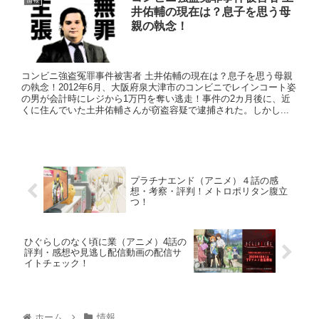
井佑輔の現在は？息子を思う母
親の執念！
コンビニ強盗冤罪事件被害者 土井佑輔の現在は？息子を思う母親
の執念！2012年6月、大阪府泉大津市のコンビニでレインコート姿
の男が会計時にレジから1万円を奪い逃走！事件の2カ月後に、近
くに住んでいた土井佑輔さんが窃盗容疑で逮捕された。しかし...
プラチナエンド（アニメ）４話の感
想・考察・評判！メトロポリタン腹立
つ！
ひぐらしのなく頃に業（アニメ）4話の
評判・感想や見逃し配信動画の配信サ
イトチェック！
ホーム
情報