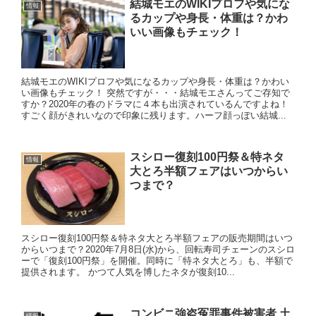
結城モエのWIKIプロフや気にな
情報
るカップや身長・体重は？かわ
いい画像もチェック！
結城モエのWIKIプロフや気になるカップや身長・体重は？かわい
い画像もチェック！ 突然ですが・・・結城モエさんってご存知で
すか？2020年の春のドラマに４本も出演されているんですよね！
すごく顔がきれいなので印象に残ります。ハーフ顔っぽい結城...
スシロー復刻100円祭＆特ネタ
情報
大とろ半額フェアはいつからい
つまで？
スシロー復刻100円祭＆特ネタ大とろ半額フェアの販売期間はいつ
からいつまで？2020年7月8日(水)から、回転寿司チェーンのスシロ
ーで「復刻100円祭」を開催。同時に「特ネタ大とろ」も、半額で
提供されます。 かつて人気を博したネタが復刻10...
コンビニ強盗冤罪事件被害者 土
情報