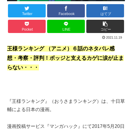
Twitter
Facebook
はてブ
Pocket
LINE
コピー
2021.11.19
王様ランキング （アニメ）６
話のネタバレ感
想・考察・評判！ボッジと支えるカゲに涙が止ま
らない・・・
『王様ランキング』（おうさまランキング）は、十日草
輔による日本の漫画。
漫画投稿サービス『マンガハック』にて2017年5月20日