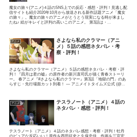
魔女の旅々(アニメ)４話のSNS上での反応・感想・評判！見逃し配
信サイトも紹介2020年10月から放送される新作話題アニメ「魔女
の旅々」。魔女の旅々のアニメがとうとう現実になる時が来まし
たね♪ 絵がキレイと評判の高いこのアニメ。 第3話は・...
さよなら私のクラマー（アニ
アニメ
メ）５話の感想ネタバレ・考
察・評判！
さよなら私のクラマー（アニメ）５話の感想ネタバレ・考察・評
判！『四月は君の嘘』の原作者の新川直司氏が描く青春ストーリ
ー。 春アニメ『#さよなら私のクラマー』第3話「地獄の門」のあ
らすじ・先行場面カット到着！ — アニメイトタイムズ公式 (@...
テスラノート（アニメ）４話の
アニメ
ネタバレ・感想・評判！
テスラノート（アニメ）４話のネタバレ感想・考察・評判！牡丹
のピュアな反応いい！原作を西田征史と久保忠佳、作画を三宮宏