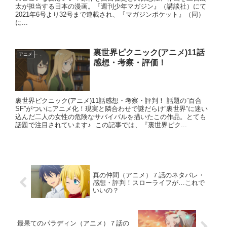
太が担当する日本の漫画。『週刊少年マガジン』（講談社）にて
2021年6号より32号まで連載され、『マガジンポケット』（同）
に...
裏世界ピクニック(アニメ)11話
アニメ
感想・考察・評価！
裏世界ピクニック(アニメ)11話感想・考察・評判！ 話題の”百合
SF”がついにアニメ化！現実と隣合わせで謎だらけ”裏世界”に迷い
込んだ二人の女性の危険なサバイバルを描いたこの作品。とても
話題で注目されています♪ この記事では、『裏世界ピク...
真の仲間（アニメ）７話のネタバレ・
感想・評判！スローライフが…これで
いいの？
最果てのパラディン（アニメ）７話の