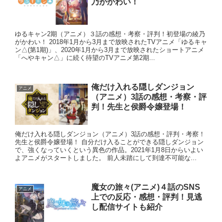
乃がかわい！
ゆるキャン2期（アニメ）３話の感想・考察・評判！初登場の綾乃
がかわい！ 2018年1月から3月まで放映されたTVアニメ「ゆるキャ
ン△(第1期)」、2020年1月から3月まで放映されたショートアニメ
「へやキャン△」に続く待望のTVアニメ第2期...
俺だけ入れる隠しダンジョン
アニメ
（アニメ）3話の感想・考察・評
判！先生と侯爵令嬢登場！
俺だけ入れる隠しダンジョン（アニメ）3話の感想・評判・考察！
先生と侯爵令嬢登場！ 自分だけ入ることができる隠しダンジョン
で、強くなっていくという異色の作品。2021年1月8日からいよい
よアニメがスタートしました。 前人未踏にして到達不可能な...
魔女の旅々(アニメ)４話のSNS
アニメ
上での反応・感想・評判！見逃
し配信サイトも紹介