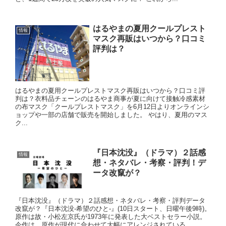
はるやまの夏用クールプレスト
情報
マスク再販はいつから？口コミ
評判は？
はるやまの夏用クールプレストマスク再販はいつから？口コミ評
判は？衣料品チェーンのはるやま商事が夏に向けて接触冷感素材
の布マスク「クールプレストマスク」を6月12日よりオンラインシ
ョップや一部の店舗で販売を開始しました。 やはり、夏用のマス
ク...
『日本沈没』（ドラマ）２話感
情報
想・ネタバレ・考察・評判！デ
ータ改竄が？
『日本沈没』（ドラマ）２話感想・ネタバレ・考察・評判データ
改竄が？『日本沈没-希望のひと-』(10日スタート、日曜午後9時)。
原作は故・小松左京氏が1973年に発表した大ベストセラー小説。
今作は、原作が現代に合わせて大幅にアレンジされている...