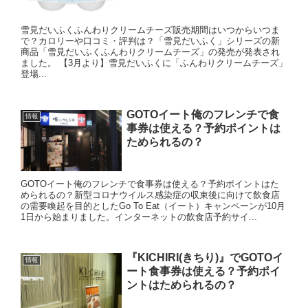
雪見だいふくふんわりクリームチーズ販売期間はいつからいつま
で？カロリーや口コミ・評判は？「雪見だいふく」シリーズの新
商品「雪見だいふくふんわりクリームチーズ」の発売が発表され
ました。 【3月より】雪見だいふくに「ふんわりクリームチーズ」
登場...
GOTOイート俺のフレンチで食
情報
事券は使える？予約ポイントは
ためられるの？
GOTOイート俺のフレンチで食事券は使える？予約ポイントはた
められるの？新型コロナウイルス感染症の収束後に向けて飲食店
の需要喚起を目的としたGo To Eat（イート）キャンペーンが10月
1日から始まりました。インターネットの飲食店予約サイ...
『KICHIRI(きちり)』でGOTOイ
情報
ート食事券は使える？予約ポイ
ントはためられるの？