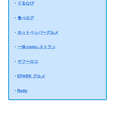
・
ぐるなび
・
食べログ
・
ホットペッパーグルメ
・
一休.comレストラン
・
ヤフーロコ
・
EPARK グルメ
・
Retty