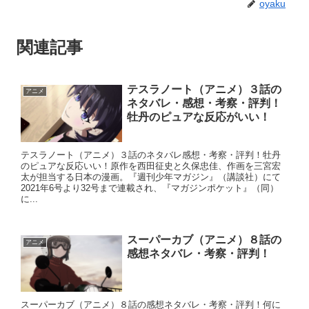
oyaku
関連記事
テスラノート（アニメ）３話の
アニメ
ネタバレ・感想・考察・評判！
牡丹のピュアな反応がいい！
テスラノート（アニメ）３話のネタバレ感想・考察・評判！牡丹
のピュアな反応いい！原作を西田征史と久保忠佳、作画を三宮宏
太が担当する日本の漫画。『週刊少年マガジン』（講談社）にて
2021年6号より32号まで連載され、『マガジンポケット』（同）
に...
スーパーカブ（アニメ）８話の
アニメ
感想ネタバレ・考察・評判！
スーパーカブ（アニメ）８話の感想ネタバレ・考察・評判！何に