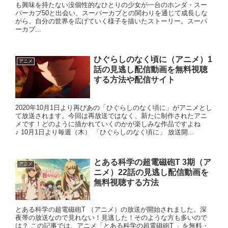
も興味を持たない没個性的なひとりの少女が一台のホンダ・スー
パーカブ50と出会い、スーパーカブとの関わりを通じて成長しな
がら、自分の世界を広げていく様子を描いたストーリー。スーパ
ーカブ...
ひぐらしのなく頃に（アニメ）1
アニメ
話の見逃し配信動画を無料視聴
する方法や配信サイト
2020年10月1日より再びあの「ひぐらしのなく頃に」がアニメとし
て放送されます。今回は再放送ではなく、新たに制作されたアニ
メです！どのように描かれていくのかが楽しみな作品ですよね
♪ 10月1日より毎週（木） 「ひぐらしのなく頃に」 放送開...
とある科学の超電磁砲T 3期（ア
アニメ
ニメ）22話の見逃し配信動画を
無料視聴する方法
とある科学の超電磁砲T （アニメ）の放送が開始されました。深
夜帯の放送なので見れない！見逃した！そのような方も多いので
は？ この記事では、アニメ「とある科学の超電磁砲T 」を無料・