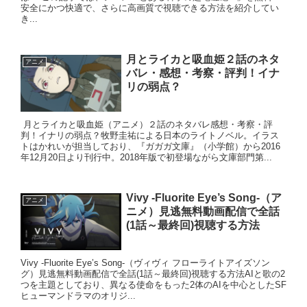
安全にかつ快適で、さらに高画質で視聴できる方法を紹介してい
き...
月とライカと吸血姫２話のネタ
アニメ
バレ・感想・考察・評判！イナ
リの弱点？
月とライカと吸血姫（アニメ）２話のネタバレ感想・考察・評
判！イナリの弱点？牧野圭祐による日本のライトノベル。イラス
トはかれいが担当しており、『ガガガ文庫』（小学館）から2016
年12月20日より刊行中。2018年版で初登場ながら文庫部門第...
Vivy -Fluorite Eye’s Song-（ア
アニメ
ニメ）見逃無料動画配信で全話
(1話～最終回)視聴する方法
Vivy -Fluorite Eye’s Song-（ヴィヴィ フローライトアイズソン
グ）見逃無料動画配信で全話(1話～最終回)視聴する方法AIと歌の2
つを主題としており、異なる使命をもった2体のAIを中心としたSF
ヒューマンドラマのオリジ...