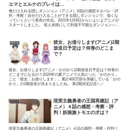
エマとエルナのプレイは…
俺だけ入れる隠しダンジョン（アニメ）10話の感想ネタバレ・評
判・考察！自分だけ入ることができる隠しダンジョンで、強くな
っていくという異色の作品。2021年1月8日からいよいよアニメが
スタートしました。 前人未踏にして到達不可能なダンジョン―...
彼女、お借りします(アニメ)2期
アニメ
放送日予定は？何巻のどこま
で？
彼女、お借りします(アニメ・かのかり)2期放送日予定は？何巻の
どこまでになるの？2020年の夏アニメで人気だった「かのかり」
こと「彼女、お借りします」。累計400万部を突破している「かの
かり」の2期放送が決まりましたね。 第2期決定記念✨／
現実主義勇者の王国再建記（ア
アニメ
ニメ）４話の感想・考察・評
判！妖狼族トモエの才は？
現実主義勇者の王国再建記（アニメ）４話の感想・考察・評判！