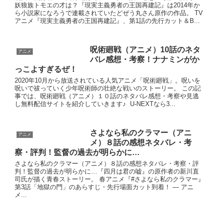
妖狼族トモエの才は？『現実主義勇者の王国再建記』は2014年か
ら小説家になろうで連載されていたどぜう丸さん原作の作品。 TV
アニメ『現実主義勇者の王国再建記』、第1話の先行カット＆B...
呪術廻戦（アニメ）10話のネタ
アニメ
バレ感想・考察！ナナミンがか
っこよすぎるぜ！
2020年10月から放送されている人気アニメ「呪術廻戦」。呪いを
呪いで祓っていく少年呪術師の壮絶な戦いのストーリー。 この記
事では、呪術廻戦（アニメ）１０話のネタバレ感想・考察や見逃
し無料配信サイトを紹介していきます♪ U-NEXTなら3...
さよなら私のクラマー（アニ
アニメ
メ）８話の感想ネタバレ・考
察・評判！監督の過去が明らかに…
さよなら私のクラマー（アニメ）８話の感想ネタバレ・考察・評
判！監督の過去が明らかに…『四月は君の嘘』の原作者の新川直
司氏が描く青春ストーリー。 春アニメ『#さよなら私のクラマー』
第3話「地獄の門」のあらすじ・先行場面カット到着！ — アニ
メ...