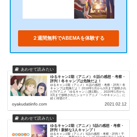
２週間無料でABEMAを体験する
ゆるキャン2期（アニメ）６話の感想・考察・
評判！冬キャンプは危険だよ！
ゆるキャン2期（アニメ）６話の感想・考察・評判！冬
キャンプは危険だよ！ 2018年1月から3月まで放映され
たTVアニメ「ゆるキャン△(第1期)」、2020年1月から
3月まで放映されたショートアニメ「へやキャン△」に
続く待望のT…
oyakudatiinfo.com
2021.02.12
ゆるキャン2期（アニメ）5話の感想・考察・
評判！新鮮な3人キャンプ！
ゆるキャン2期（アニメ）5話の感想・考察・評判！千