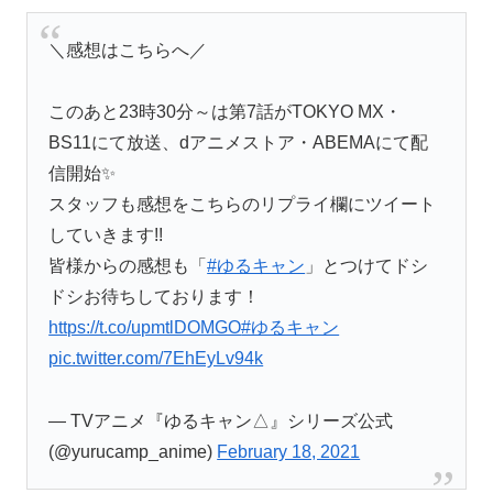
＼感想はこちらへ／
このあと23時30分～は第7話がTOKYO MX・
BS11にて放送、dアニメストア・ABEMAにて配
信開始✨
スタッフも感想をこちらのリプライ欄にツイート
していきます!!
皆様からの感想も「
#ゆるキャン
」とつけてドシ
ドシお待ちしております！
https://t.co/upmtlDOMGO
#ゆるキャン
pic.twitter.com/7EhEyLv94k
— TVアニメ『ゆるキャン△』シリーズ公式
(@yurucamp_anime)
February 18, 2021