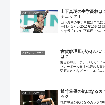
山下真瑚の中学高校は
スポーツ・アスリート
チェック！
山下真瑚の中学高校は？気に
ー戦となった2018年10月2
ルを獲得した山下真瑚さん。と
古賀紗理那がかわいい
スポーツ・アスリート
は？
古賀紗理那（こが さりな）
バレーボール日本代表の古賀
栗原恵さんなどアイドル並みに
植竹希望の気になるカ
スポーツ・アスリート
ック！
植竹希望の気になるカップや