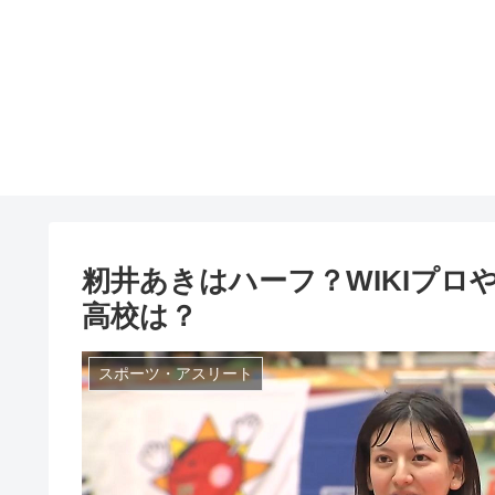
籾井あきはハーフ？WIKIプ
高校は？
スポーツ・アスリート