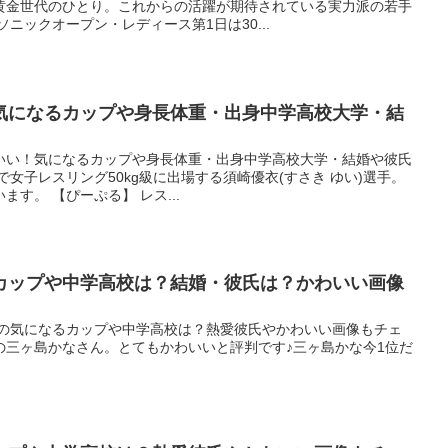
黄金世代のひとり。これからの活躍が期待されている実力派の若手
ニックオープン・レディース第1日は30...
気になるカップや身長体重・出身中学高校大学・結
わいい！気になるカップや身長体重・出身中学高校大学・結婚や彼氏
で女子レスリング50kg級に出場する須崎優衣(すさき ゆい)選手。
す。 【ぴーぷる】 レス...
カップや中学高校は？結婚・彼氏は？かわいい画像
）の気になるカップや中学高校は？熱愛彼氏やかわいい画像もチェ
の三ヶ島かなさん。とてもかわいいと評判です♪三ヶ島かな今1位だ