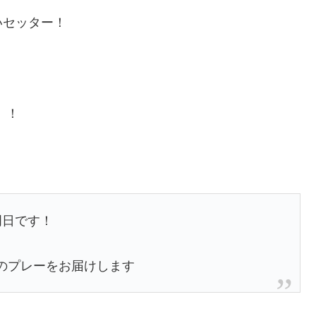
いセッター！
・
）！
明日です！
のプレーをお届けします