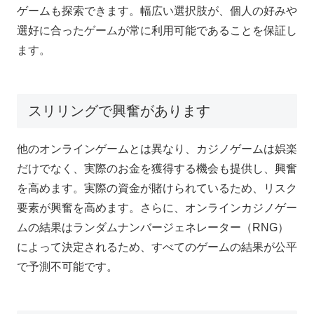
ゲームも探索できます。幅広い選択肢が、個人の好みや
選好に合ったゲームが常に利用可能であることを保証し
ます。
スリリングで興奮があります
他のオンラインゲームとは異なり、カジノゲームは娯楽
だけでなく、実際のお金を獲得する機会も提供し、興奮
を高めます。実際の資金が賭けられているため、リスク
要素が興奮を高めます。さらに、オンラインカジノゲー
ムの結果はランダムナンバージェネレーター（RNG）
によって決定されるため、すべてのゲームの結果が公平
で予測不可能です。