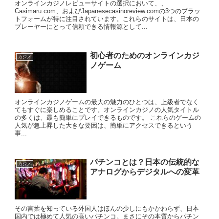
オンラインカジノレビューサイトの選択において、、
Casimaru.com、およびJapanesecasinoreview.comの3つのプラッ
トフォームが特に注目されています。これらのサイトは、日本の
プレーヤーにとって信頼できる情報源として...
初心者のためのオンラインカジ
カジノ
ノゲーム
オンラインカジノゲームの最大の魅力のひとつは、上級者でなく
てもすぐに楽しめることです。オンラインカジノの人気タイトル
の多くは、最も簡単にプレイできるものです。 これらのゲームの
人気が急上昇した大きな要因は、簡単にアクセスできるという
事...
パチンコとは？日本の伝統的な
カジノ
アナログからデジタルへの変革
その言葉を知っている外国人はほんの少しにもかかわらず、日本
国内では極めて人気の高いパチンコ。まさにその本質からパチン